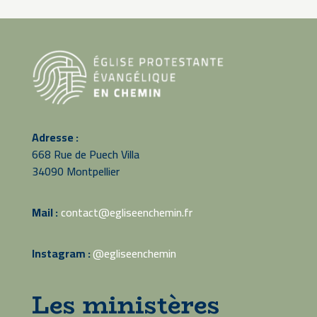
Adresse :
668 Rue de Puech Villa
34090 Montpellier
Mail :
contact@egliseenchemin.fr
Instagram :
@egliseenchemin
Les ministères