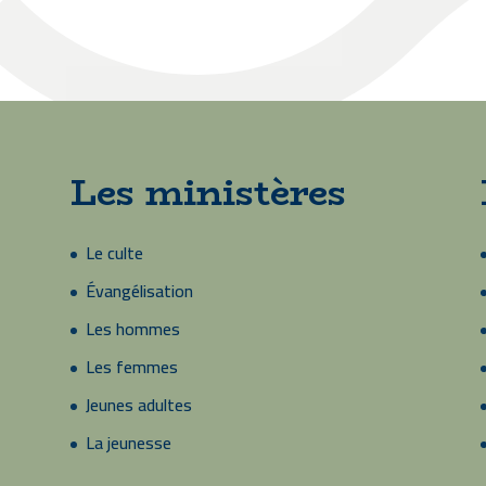
Les ministères
Le culte
Évangélisation
Les hommes
Les femmes
Jeunes adultes
La jeunesse