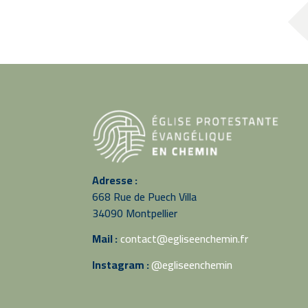
Adresse :
668 Rue de Puech Villa
34090 Montpellier
Mail :
contact@egliseenchemin.fr
Instagram :
@egliseenchemin