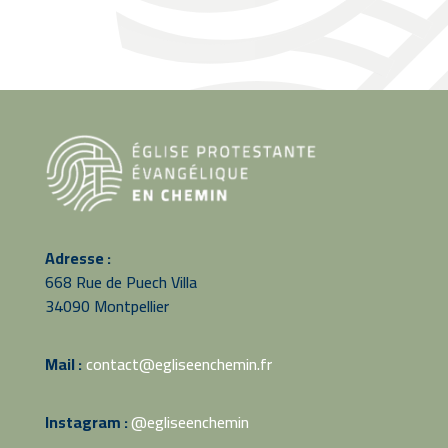
Adresse :
668 Rue de Puech Villa
34090 Montpellier
Mail :
contact@egliseenchemin.fr
Instagram :
@egliseenchemin