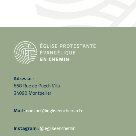
Adresse :
668 Rue de Puech Villa
34090 Montpellier
Mail :
contact@egliseenchemin.fr
Instagram :
@egliseenchemin